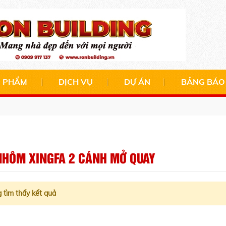
 PHẨM
DỊCH VỤ
DỰ ÁN
BẢNG BÁO
NHÔM XINGFA 2 CÁNH MỞ QUAY
 tìm thấy kết quả