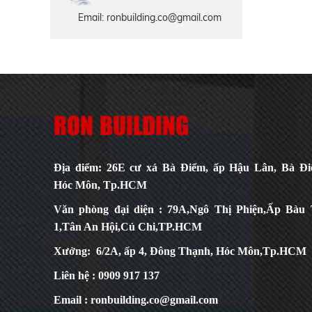
Email: ronbuilding.co@gmail.com
RON BUILDING
Địa điểm: 26E cư xá Bà Điểm, ấp Hậu Lân, Bà Đi
Hóc Môn, Tp.HCM
Văn phòng đại diện : 79A,Ngô Thị Phiện,Ấp Bàu 
1,Tân An Hội,Củ Chi,TP.HCM
Xưởng: 6/2A, ấp 4, Đông Thạnh, Hóc Môn,Tp.HCM
Liên hệ : 0909 917 137
Email : ronbuilding.co@gmail.com