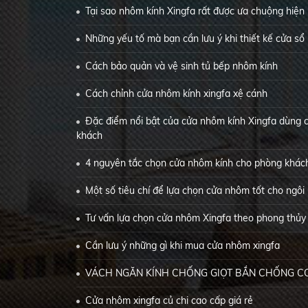
Tại sao nhôm kính Xingfa rất được ưa chuộng hiện
Những yếu tố mà bạn cần lưu ý khi thiết kế cửa sổ
Cách bảo quản và vệ sinh tủ bếp nhôm kính
Cách chỉnh cửa nhôm kính xingfa xệ cánh
Đặc điểm nổi bật của cửa nhôm kính Xingfa dùng 
khách
4 nguyên tắc chọn cửa nhôm kính cho phòng khác
Một số tiêu chí để lựa chọn cửa nhôm tốt cho ngôi
Tư vấn lựa chọn cửa nhôm Xingfa theo phong thủy 
Cần lưu ý những gì khi mua cửa nhôm xingfa
VÁCH NGĂN KÍNH CHỐNG GIỌT BẮN CHỐNG CO
Cửa nhôm xingfa củ chi cao cấp giá rẻ