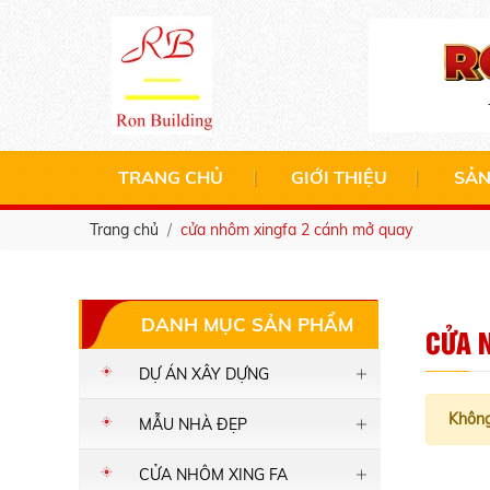
TRANG CHỦ
GIỚI THIỆU
SẢN
Trang chủ
cửa nhôm xingfa 2 cánh mở quay
DANH MỤC SẢN PHẨM
CỬA 
DỰ ÁN XÂY DỰNG
Không
MẪU NHÀ ĐẸP
CỬA NHÔM XING FA