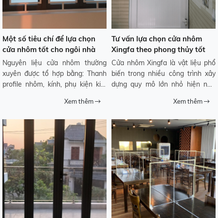
Một số tiêu chí để lựa chọn
Tư vấn lựa chọn cửa nhôm
cửa nhôm tốt cho ngôi nhà
Xingfa theo phong thủy tốt
của bạn
nhất
Nguyên liệu cửa nhôm thường
Cửa nhôm Xingfa là vật liệu phổ
xuyên được tổ hợp bằng: Thanh
biến trong nhiều công trình xây
profile nhôm, kính, phụ kiện kim
dựng quy mô lớn nhỏ hiện nay.
loại. Trong khi lựa chọn bạn chú ý
Tuy nhiên có rất nhiều trường
Xem thêm
Xem thêm
nhiều đến profile nhôm và độ dày
hợp lắp đặt cửa không theo
của kính.
phong thủy không đem lại vận khí
tốt cho gia chủ.