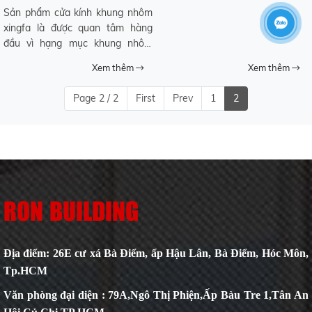
lượng
Sản phẩm cửa kính khung nhôm
xingfa là được quan tâm hàng
đầu vì hạng mục khung nhôm
cửa kính chiếm giá trị đầu tư khá
Xem thêm
Xem thêm
lớn, và có quá nhiều loại cửa
nhôm trên thị trường, khiến
Page 2 / 2
First
Prev
1
2
khách hàng bối rối trong quá
trình chọn lựa.
RON BUILDING
Địa điểm: 26E cư xá Bà Điểm, ấp Hậu Lân, Bà Điểm, Hóc Môn,
Tp.HCM
Văn phòng đại diện : 79A,Ngô Thị Phiện,Ấp Bàu Tre 1,Tân An