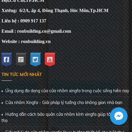
Hội,Củ Chi,TP.HCM
Xưởng: 6/2A, ấp 4, Đông Thạnh, Hóc Môn,Tp.HCM
Liên hệ : 0909 917 137
Email : ronbuilding.co@gmail.com
Website : ronbuilding.vn
TIN TỨC MỚI NHẤT
Ứng dụng đa dạng của cửa nhôm xingfa trong cuộc sống hiên nay
Cửa nhôm Xingfa - Giải pháp lý tưởng cho không gian nhà bạn
Hướng dẫn cách bảo quản cửa nhôm kính xingfa giúp tăng tuổi
thọ