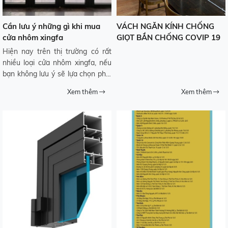
Cần lưu ý những gì khi mua
VÁCH NGĂN KÍNH CHỐNG
cửa nhôm xingfa
GIỌT BẮN CHỐNG COVIP 19
Hiện nay trên thị trường có rất
nhiều loại cửa nhôm xingfa, nếu
bạn không lưu ý sẽ lựa chọn phải
loại sản phẩm kém chất lượng,
Xem thêm
Xem thêm
không đúng với số tiền mà bạn
bỏ ra.