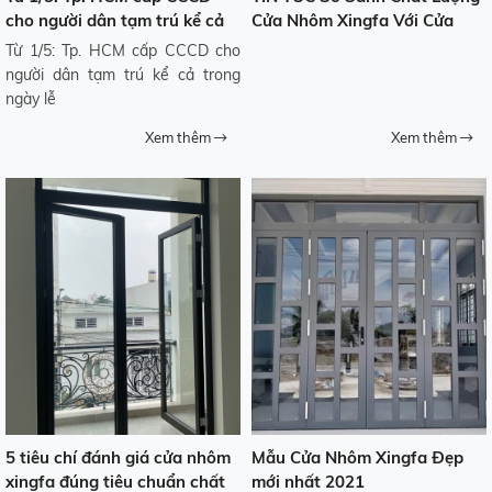
cho người dân tạm trú kể cả
Cửa Nhôm Xingfa Với Cửa
trong ngày lễ
Nhôm Giá Rẻ!
Từ 1/5: Tp. HCM cấp CCCD cho
người dân tạm trú kể cả trong
ngày lễ
Xem thêm
Xem thêm
5 tiêu chí đánh giá cửa nhôm
Mẫu Cửa Nhôm Xingfa Đẹp
xingfa đúng tiêu chuẩn chất
mới nhất 2021