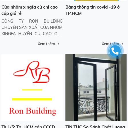
Cửa nhôm xingfa củ chi cao
Bảng thông tin covid -19 ở
cấp giá rẻ
TP.HCM
CÔNG TY RON BUILDING
CHUYÊN SẢN XUẤT CỬA NHÔM
XINGFA HUYỆN CỦ CAO CẤP
GIÁ RẺ Chuyên sản xuất, lắp đặt
Xem thêm
Xem thêm
cửa nhôm xingfa cao cấp, cửa
kính, vách kính cường lực giá rẻ,
phòng tắm kinh cường lực, lan
can kính, mái kính, ốp alu trang trí
Từ 1/5: Tp. HCM cấp CCCD
TIN TỨC So Sánh Chất Lượng